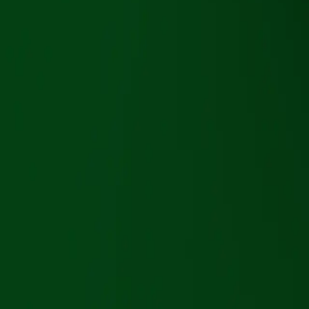
frif-r
🇳🇴
Norsk
🇳🇴
Norsk
Gå til appen
Del
Frifor
Chandon Garden Spritz 18.7 cl
18.7 cl
Beskrivelse
Ingen beskrivelse tilgjengelig.
Ta Frifor med deg
Lagre produktet, skann strekkoder og få allergivarsler i appen.
Gå til appen
Åpne i appen