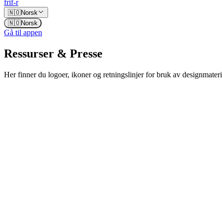
frif-r
🇳🇴
Norsk
🇳🇴
Norsk
Gå til appen
Ressurser & Presse
Her finner du logoer, ikoner og retningslinjer for bruk av designmateri
Logoer og merker
Last ned logoer og merker. Høyreklikk for alternativer.